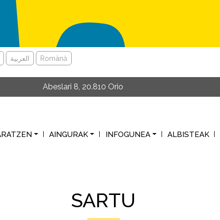
العربية
Română
Abeslari 8, 20.810 Orio
ARATZEN
AINGURAK
INFOGUNEA
ALBISTEAK
SARTU