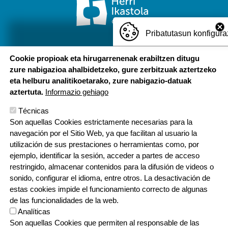
Pribatutasun konfigura
HH - LH: Abeslari Kalea, 8
Cookie propioak eta hirugarrenenak erabiltzen ditugu
DBH - Idazkaritza: Palota kalea 1
zure nabigazioa ahalbidetzeko, gure zerbitzuak aztertzeko
20810 Orio, Gipuzkoa
eta helburu analitikoetarako, zure nabigazio-datuak
T: 943 83 47 04 | E: orio@ikastola.eus
aztertuta.
Informazio gehiago
Técnicas
ORRI-OINA
Son aquellas Cookies estrictamente necesarias para la
Contacto
Quieres trabajar con nosotros/as?
navegación por el Sitio Web, ya que facilitan al usuario la
Política de privacidad
Politica de cookies
utilización de sus prestaciones o herramientas como, por
ejemplo, identificar la sesión, acceder a partes de acceso
restringido, almacenar contenidos para la difusión de videos o
sonido, configurar el idioma, entre otros. La desactivación de
estas cookies impide el funcionamiento correcto de algunas
de las funcionalidades de la web.
Analíticas
#Euskaraz Bizi
Son aquellas Cookies que permiten al responsable de las
#Eskola Kirola