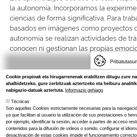
la autonomía. Incorporamos la experimen
ciencias de forma significativa. Para tra
basados en imágenes como proyectos de p
autonomía se realizan actividades de tráf
conocen ni gestionan las propias emocio
Pribatutasun
Cookie propioak eta hirugarrenenak erabiltzen ditugu zure n
ahalbidetzeko, gure zerbitzuak aztertzeko eta helburu analiti
nabigazio-datuak aztertuta.
Informazio gehiago
HH - LH: Abeslari Kalea, 8
DBH - Idazkaritza: Palota kale
Técnicas
20810 Orio, Gipuzkoa
Son aquellas Cookies estrictamente necesarias para la navegación
T: 943 83 47 04 | E: orio@ikas
ya que facilitan al usuario la utilización de sus prestaciones o he
por ejemplo, identificar la sesión, acceder a partes de acceso res
contenidos para la difusión de videos o sonido, configurar el idioma
desactivación de estas cookies impide el funcionamiento correcto