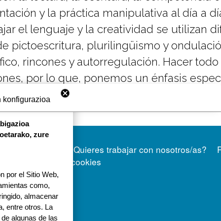
tación y la práctica manipulativa al día a 
bajar el lenguaje y la creatividad se utiliza
ictoescritura, plurilingüismo y ondulación
ico, rincones y autorregulación. Hacer todo 
nes, por lo que, ponemos un énfasis especi
 konfigurazioa
abigazioa
koetarako, zure
ORRI-OINA
Contacto
Quieres trabajar con nosotros/as?
a 1
Politica de cookies
 por el Sitio Web,
tola.eus
rramientas como,
tringido, almacenar
, entre otros. La
 de algunas de las