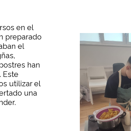
rsos en el
an preparado
aban el
gñas,
postres han
. Este
 utilizar el
pertado una
nder.