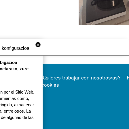
 konfigurazioa
abigazioa
koetarako, zure
ORRI-OINA
Contacto
Quieres trabajar con nosotros/as?
a 1
Politica de cookies
 por el Sitio Web,
tola.eus
rramientas como,
tringido, almacenar
, entre otros. La
 de algunas de las