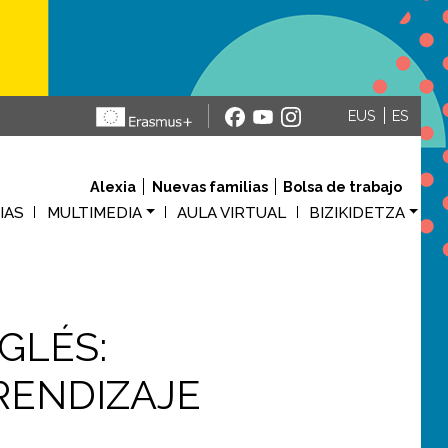
EUS
ES
Alexia
Nuevas familias
Bolsa de trabajo
M
IAS
MULTIMEDIA
AULA VIRTUAL
BIZIKIDETZA
GLÉS:
RENDIZAJE