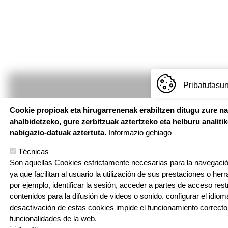
Pribatutasun
Cookie propioak eta hirugarrenenak erabiltzen ditugu zure n
ahalbidetzeko, gure zerbitzuak aztertzeko eta helburu analiti
nabigazio-datuak aztertuta.
Informazio gehiago
HH - LH: Abeslari Kalea, 8
DBH - Idazkaritza: Palota kale
Técnicas
20810 Orio, Gipuzkoa
Son aquellas Cookies estrictamente necesarias para la navegación
T: 943 83 47 04 | E: orio@ikas
ya que facilitan al usuario la utilización de sus prestaciones o he
por ejemplo, identificar la sesión, acceder a partes de acceso res
contenidos para la difusión de videos o sonido, configurar el idioma
desactivación de estas cookies impide el funcionamiento correcto
funcionalidades de la web.