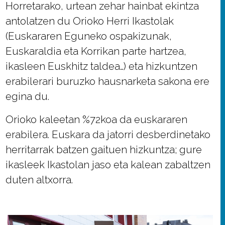
Horretarako, urtean zehar hainbat ekintza
antolatzen du Orioko Herri Ikastolak
(Euskararen Eguneko ospakizunak,
Euskaraldia eta Korrikan parte hartzea,
ikasleen Euskhitz taldea…) eta hizkuntzen
erabilerari buruzko hausnarketa sakona ere
egina du.
Orioko kaleetan %72koa da euskararen
erabilera. Euskara da jatorri desberdinetako
herritarrak batzen gaituen hizkuntza; gure
ikasleek Ikastolan jaso eta kalean zabaltzen
duten altxorra.