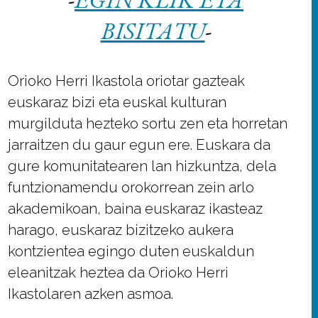
BISITATU
-
Orioko Herri Ikastola oriotar gazteak
euskaraz bizi eta euskal kulturan
murgilduta hezteko sortu zen eta horretan
jarraitzen du gaur egun ere. Euskara da
gure komunitatearen lan hizkuntza, dela
funtzionamendu orokorrean zein arlo
akademikoan, baina euskaraz ikasteaz
harago, euskaraz bizitzeko aukera
kontzientea egingo duten euskaldun
eleanitzak heztea da Orioko Herri
Ikastolaren azken asmoa.