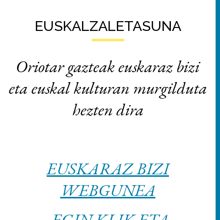
EUSKALZALETASUNA
Oriotar gazteak euskaraz bizi
eta euskal kulturan murgilduta
hezten dira
EUSKARAZ BIZI
WEBGUNEA
-
EGIN KLIK ETA