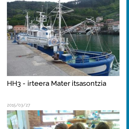
HH3 - irteera Mater itsasontzia
2015/03/27