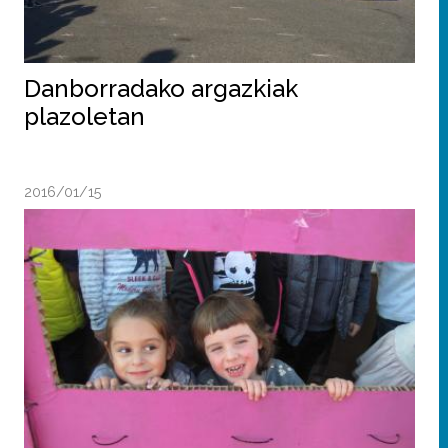
Danborradako argazkiak
plazoletan
2016/01/15