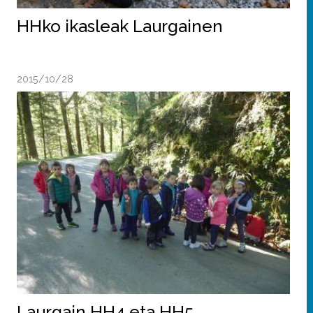
HHko ikasleak Laurgainen
2015/10/28
Laurgain HH4 eta HH5