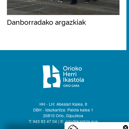
Danborradako argazkiak
HH - LH: Abeslari Kalea, 8
DBH - Idazkaritza: Palota kalea 1
20810 Orio, Gipuzkoa
T: 943 83 47 04 | E: orio@ikastola.eus