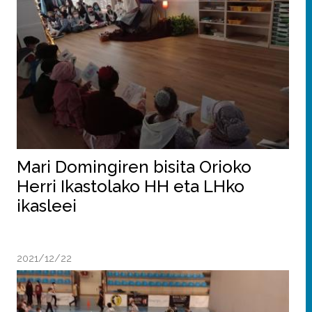
Mari Domingiren bisita Orioko
Herri Ikastolako HH eta LHko
ikasleei
2021/12/22