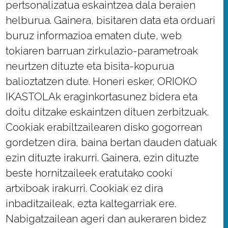
pertsonalizatua eskaintzea dala beraien
helburua. Gainera, bisitaren data eta orduari
buruz informazioa ematen dute, web
tokiaren barruan zirkulazio-parametroak
neurtzen dituzte eta bisita-kopurua
balioztatzen dute. Honeri esker, ORIOKO
IKASTOLAk eraginkortasunez bidera eta
doitu ditzake eskaintzen dituen zerbitzuak.
Cookiak erabiltzailearen disko gogorrean
gordetzen dira, baina bertan dauden datuak
ezin dituzte irakurri. Gainera, ezin dituzte
beste hornitzaileek eratutako cooki
artxiboak irakurri. Cookiak ez dira
inbaditzaileak, ezta kaltegarriak ere.
Nabigatzailean ageri dan aukeraren bidez