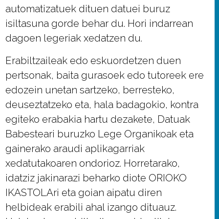
automatizatuek dituen datuei buruz
isiltasuna gorde behar du. Hori indarrean
dagoen legeriak xedatzen du.
Erabiltzaileak edo eskuordetzen duen
pertsonak, baita gurasoek edo tutoreek ere
edozein unetan sartzeko, berresteko,
deuseztatzeko eta, hala badagokio, kontra
egiteko erabakia hartu dezakete, Datuak
Babesteari buruzko Lege Organikoak eta
gainerako araudi aplikagarriak
xedatutakoaren ondorioz. Horretarako,
idatziz jakinarazi beharko diote ORIOKO
IKASTOLAri eta goian aipatu diren
helbideak erabili ahal izango dituauz.