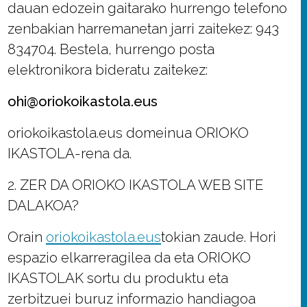
dauan edozein gaitarako hurrengo telefono
zenbakian harremanetan jarri zaitekez: 943
834704. Bestela, hurrengo posta
elektronikora bideratu zaitekez:
ohi@oriokoikastola.eus
oriokoikastola.eus domeinua ORIOKO
IKASTOLA-rena da.
2. ZER DA ORIOKO IKASTOLA WEB SITE
DALAKOA?
Orain
oriokoikastola.eus
tokian zaude. Hori
espazio elkarreragilea da eta ORIOKO
IKASTOLAK sortu du produktu eta
zerbitzuei buruz informazio handiagoa