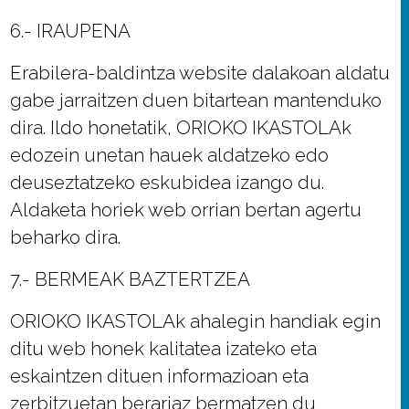
6.- IRAUPENA
Erabilera-baldintza website dalakoan aldatu
gabe jarraitzen duen bitartean mantenduko
dira. Ildo honetatik, ORIOKO IKASTOLAk
edozein unetan hauek aldatzeko edo
deuseztatzeko eskubidea izango du.
Aldaketa horiek web orrian bertan agertu
beharko dira.
7.- BERMEAK BAZTERTZEA
ORIOKO IKASTOLAk ahalegin handiak egin
ditu web honek kalitatea izateko eta
eskaintzen dituen informazioan eta
zerbitzuetan berariaz bermatzen du