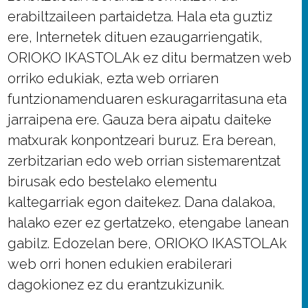
erabiltzaileen partaidetza. Hala eta guztiz
ere, Internetek dituen ezaugarriengatik,
ORIOKO IKASTOLAk ez ditu bermatzen web
orriko edukiak, ezta web orriaren
funtzionamenduaren eskuragarritasuna eta
jarraipena ere. Gauza bera aipatu daiteke
matxurak konpontzeari buruz. Era berean,
zerbitzarian edo web orrian sistemarentzat
birusak edo bestelako elementu
kaltegarriak egon daitekez. Dana dalakoa,
halako ezer ez gertatzeko, etengabe lanean
gabilz. Edozelan bere, ORIOKO IKASTOLAk
web orri honen edukien erabilerari
dagokionez ez du erantzukizunik.