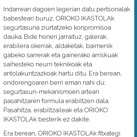
Indarrean dagoen legerian datu pertsonalak
babesteari buruz, ORIOKO IKASTOLAk
segurtasuna ziurtatzeko konpromisoa
dauka. Bide honeri jarraituz, galerak,
erabilera okerrak, aldaketak, baimenik
gabeko sarrerak eta gainerako arriskuak
saihesteko neurri teknikoak eta
antolakuntzazkoak hartu ditu. Era berean,
ondorengoaren berri eman nahi du:
segurtasun-mekanismoen artean
pasahitzaren formula erabiltzen dala.
Pasahitza, erabiltzaileak eta ORIOKO
IKASTOLAk besterik ez dakite.
Era berean, ORIOKO IKASTOLAk fitxategi