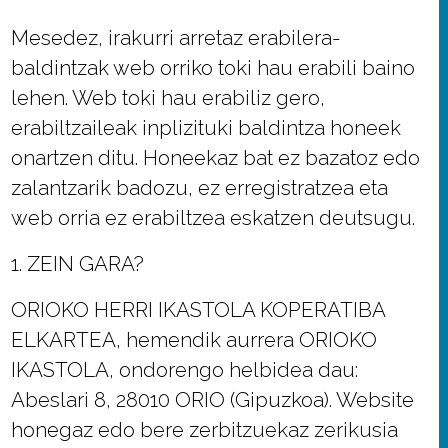
Mesedez, irakurri arretaz erabilera-
baldintzak web orriko toki hau erabili baino
lehen. Web toki hau erabiliz gero,
erabiltzaileak inplizituki baldintza honeek
onartzen ditu. Honeekaz bat ez bazatoz edo
zalantzarik badozu, ez erregistratzea eta
web orria ez erabiltzea eskatzen deutsugu.
1. ZEIN GARA?
ORIOKO HERRI IKASTOLA KOPERATIBA
ELKARTEA, hemendik aurrera ORIOKO
IKASTOLA, ondorengo helbidea dau:
Abeslari 8, 28010 ORIO (Gipuzkoa). Website
honegaz edo bere zerbitzuekaz zerikusia