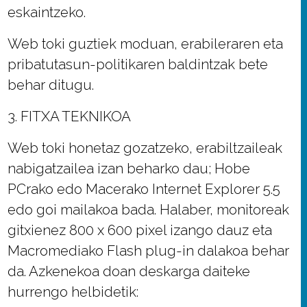
eskaintzeko.
Web toki guztiek moduan, erabileraren eta
pribatutasun-politikaren baldintzak bete
behar ditugu.
3. FITXA TEKNIKOA
Web toki honetaz gozatzeko, erabiltzaileak
nabigatzailea izan beharko dau; Hobe
PCrako edo Macerako Internet Explorer 5.5
edo goi mailakoa bada. Halaber, monitoreak
gitxienez 800 x 600 pixel izango dauz eta
Macromediako Flash plug-in dalakoa behar
da. Azkenekoa doan deskarga daiteke
hurrengo helbidetik: