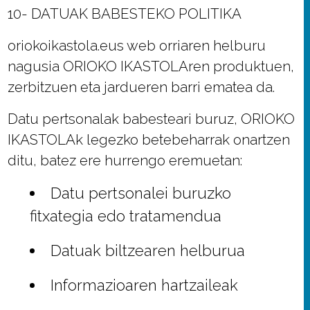
10- DATUAK BABESTEKO POLITIKA
oriokoikastola.eus web orriaren helburu
nagusia ORIOKO IKASTOLAren produktuen,
zerbitzuen eta jardueren barri ematea da.
Datu pertsonalak babesteari buruz, ORIOKO
IKASTOLAk legezko betebeharrak onartzen
ditu, batez ere hurrengo eremuetan:
Datu pertsonalei buruzko
fitxategia edo tratamendua
Datuak biltzearen helburua
Informazioaren hartzaileak