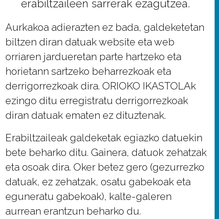
erabiltzaileen sarrerak ezagutzea.
Aurkakoa adierazten ez bada, galdeketetan
biltzen diran datuak website eta web
orriaren jardueretan parte hartzeko eta
horietann sartzeko beharrezkoak eta
derrigorrezkoak dira. ORIOKO IKASTOLAk
ezingo ditu erregistratu derrigorrezkoak
diran datuak ematen ez dituztenak.
Erabiltzaileak galdeketak egiazko datuekin
bete beharko ditu. Gainera, datuok zehatzak
eta osoak dira. Oker betez gero (gezurrezko
datuak, ez zehatzak, osatu gabekoak eta
eguneratu gabekoak), kalte-galeren
aurrean erantzun beharko du.