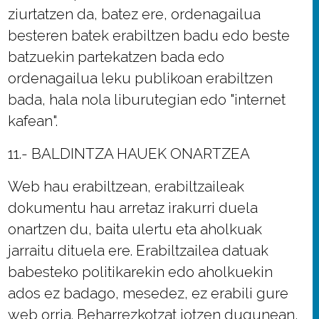
ziurtatzen da, batez ere, ordenagailua
besteren batek erabiltzen badu edo beste
batzuekin partekatzen bada edo
ordenagailua leku publikoan erabiltzen
bada, hala nola liburutegian edo "internet
kafean".
11.- BALDINTZA HAUEK ONARTZEA
Web hau erabiltzean, erabiltzaileak
dokumentu hau arretaz irakurri duela
onartzen du, baita ulertu eta aholkuak
jarraitu dituela ere. Erabiltzailea datuak
babesteko politikarekin edo aholkuekin
ados ez badago, mesedez, ez erabili gure
web orria. Beharrezkotzat jotzen dugunean,