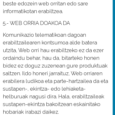
beste edozein web orritan edo sare
informatikotan erabiltzea.
5.- WEB ORRIA DOAKOA DA
Komunikazio telematikoan dagoan
erabiltzailearen kontsumoa alde batera
utzita, Web orri hau erabiltzeko ez da ezer
ordaindu behar, hau da, bitarteko honen
bidez ez doguz zuzenean gure produktuak
saltzen. Ildo honeri jarraituz, Web orriaren
erabilera ludikoa eta parte-hartzailea da eta
sustapen-, ekintza- edo lehiaketa-
helburuak nagusi dira. Hala, erabiltzaileak
sustapen-ekintza bakoitzean eskainitako
hobariak irabazi daikez.