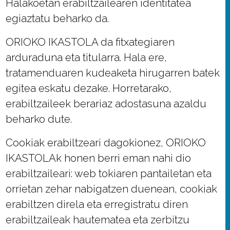
Halakoetan erabiltzailearen identitatea
egiaztatu beharko da.
ORIOKO IKASTOLA da fitxategiaren
arduraduna eta titularra. Hala ere,
tratamenduaren kudeaketa hirugarren batek
egitea eskatu dezake. Horretarako,
erabiltzaileek berariaz adostasuna azaldu
beharko dute.
Cookiak erabiltzeari dagokionez, ORIOKO
IKASTOLAk honen berri eman nahi dio
erabiltzaileari: web tokiaren pantailetan eta
orrietan zehar nabigatzen duenean, cookiak
erabiltzen direla eta erregistratu diren
erabiltzaileak hautematea eta zerbitzu