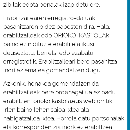
zibilak edota penalak izapidetu ere.
Erabiltzailearen erregistro-datuak
pasahitzaren bidez babesten dira. Hala,
erabiltzaileak edo ORIOKO IKASTOLAk
baino ezin dituzte erabili eta ikusi,
deuseztatu, berretsi edo ezabatu
erregistrotik. Erabiltzaileari bere pasahitza
inori ez ematea gomendatzen dugu.
Azkenik, honakoa gomendatzen da:
erabiltzaileak bere ordenagailua ez badu
erabiltzen, oriokoikastola.eus web orritik
irten baino lehen saioa ixtea ala
nabigatzailea ixtea. Horrela datu pertsonalak
eta korrespondentzia inork ez erabiltzea