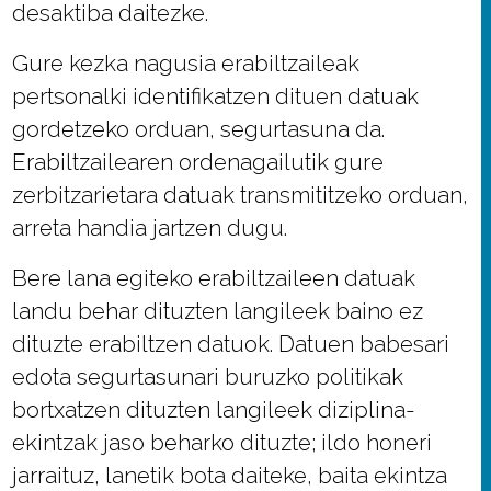
desaktiba daitezke.
Gure kezka nagusia erabiltzaileak
pertsonalki identifikatzen dituen datuak
gordetzeko orduan, segurtasuna da.
Erabiltzailearen ordenagailutik gure
zerbitzarietara datuak transmititzeko orduan,
arreta handia jartzen dugu.
Bere lana egiteko erabiltzaileen datuak
landu behar dituzten langileek baino ez
dituzte erabiltzen datuok. Datuen babesari
edota segurtasunari buruzko politikak
bortxatzen dituzten langileek diziplina-
ekintzak jaso beharko dituzte; ildo honeri
jarraituz, lanetik bota daiteke, baita ekintza