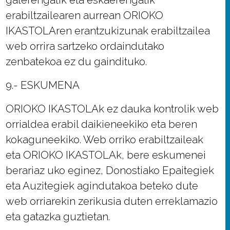
galerengatik eta eskaerengatik
erabiltzailearen aurrean ORIOKO
IKASTOLAren erantzukizunak erabiltzailea
web orrira sartzeko ordaindutako
zenbatekoa ez du gaindituko.
9.- ESKUMENA
ORIOKO IKASTOLAk ez dauka kontrolik web
orrialdea erabil daikieneekiko eta beren
kokaguneekiko. Web orriko erabiltzaileak
eta ORIOKO IKASTOLAk, bere eskumenei
berariaz uko eginez, Donostiako Epaitegiek
eta Auzitegiek agindutakoa beteko dute
web orriarekin zerikusia duten erreklamazio
eta gatazka guztietan.