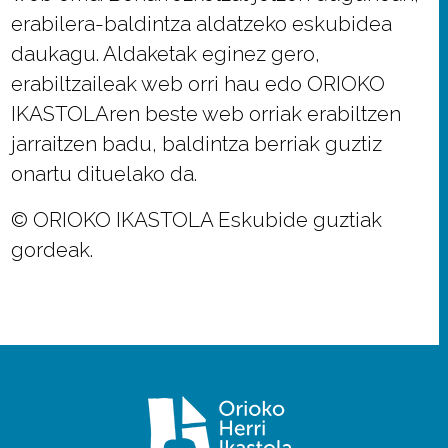
erabilera-baldintza aldatzeko eskubidea
daukagu. Aldaketak eginez gero,
erabiltzaileak web orri hau edo ORIOKO
IKASTOLAren beste web orriak erabiltzen
jarraitzen badu, baldintza berriak guztiz
onartu dituelako da.
© ORIOKO IKASTOLA Eskubide guztiak
gordeak.