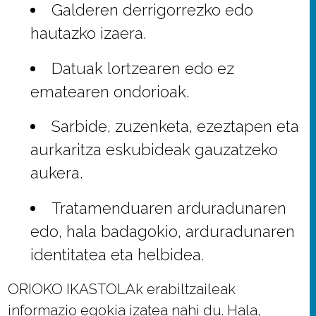
Galderen derrigorrezko edo
hautazko izaera.
Datuak lortzearen edo ez
ematearen ondorioak.
Sarbide, zuzenketa, ezeztapen eta
aurkaritza eskubideak gauzatzeko
aukera.
Tratamenduaren arduradunaren
edo, hala badagokio, arduradunaren
identitatea eta helbidea.
ORIOKO IKASTOLAk erabiltzaileak
informazio egokia izatea nahi du. Hala,