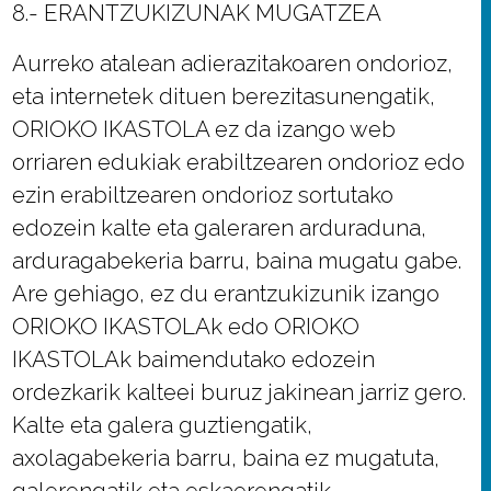
8.- ERANTZUKIZUNAK MUGATZEA
Aurreko atalean adierazitakoaren ondorioz,
eta internetek dituen berezitasunengatik,
ORIOKO IKASTOLA ez da izango web
orriaren edukiak erabiltzearen ondorioz edo
ezin erabiltzearen ondorioz sortutako
edozein kalte eta galeraren arduraduna,
arduragabekeria barru, baina mugatu gabe.
Are gehiago, ez du erantzukizunik izango
ORIOKO IKASTOLAk edo ORIOKO
IKASTOLAk baimendutako edozein
ordezkarik kalteei buruz jakinean jarriz gero.
Kalte eta galera guztiengatik,
axolagabekeria barru, baina ez mugatuta,