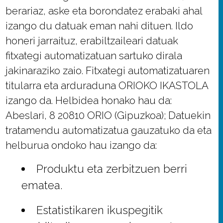
berariaz, aske eta borondatez erabaki ahal
izango du datuak eman nahi dituen. Ildo
honeri jarraituz, erabiltzaileari datuak
fitxategi automatizatuan sartuko dirala
jakinaraziko zaio. Fitxategi automatizatuaren
titularra eta arduraduna ORIOKO IKASTOLA
izango da. Helbidea honako hau da:
Abeslari, 8 20810 ORIO (Gipuzkoa); Datuekin
tratamendu automatizatua gauzatuko da eta
helburua ondoko hau izango da:
Produktu eta zerbitzuen berri
ematea.
Estatistikaren ikuspegitik