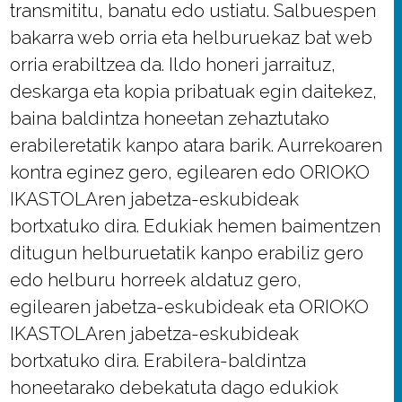
transmititu, banatu edo ustiatu. Salbuespen
bakarra web orria eta helburuekaz bat web
orria erabiltzea da. Ildo honeri jarraituz,
deskarga eta kopia pribatuak egin daitekez,
baina baldintza honeetan zehaztutako
erabileretatik kanpo atara barik. Aurrekoaren
kontra eginez gero, egilearen edo ORIOKO
IKASTOLAren jabetza-eskubideak
bortxatuko dira. Edukiak hemen baimentzen
ditugun helburuetatik kanpo erabiliz gero
edo helburu horreek aldatuz gero,
egilearen jabetza-eskubideak eta ORIOKO
IKASTOLAren jabetza-eskubideak
bortxatuko dira. Erabilera-baldintza
honeetarako debekatuta dago edukiok