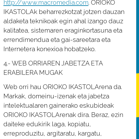
http://www.macromedia.com
. ORIOKO
IKASTOLAk beharrezkotzat jotzen dauzan
aldaketa teknikoak egin ahal izango dauz
kalitatea, sistemaren eraginkortasuna eta
errendimendua eta gai-sareetara eta
Internetera konexioa hobatzeko.
4.- WEB ORRIAREN JABETZA ETA
ERABILERA MUGAK
Web orri hau ORIOKO IKASTOLArena da.
Markak, domeinu-izenak eta jabetza
intelektualaren gainerako eskubideak
ORIOKO IKASTOLArenak dira. Beraz, ezin
daiteke edukirik laga, kopiatu,
erreproduzitu, argitaratu, kargatu,