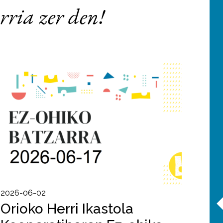
rria zer den!
2026-06-02
Orioko Herri Ikastola