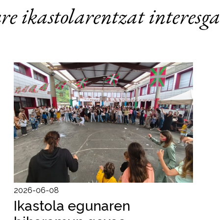
re ikastolarentzat interesga
2026-06-08
Ikastola egunaren