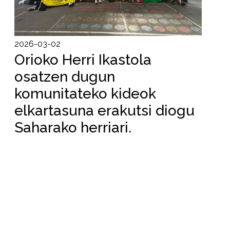
2026-03-02
Orioko Herri Ikastola
osatzen dugun
komunitateko kideok
elkartasuna erakutsi diogu
Saharako herriari.