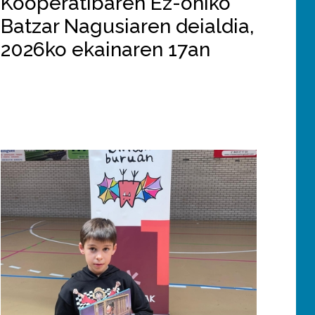
Kooperatibaren Ez-ohiko
Batzar Nagusiaren deialdia,
2026ko ekainaren 17an