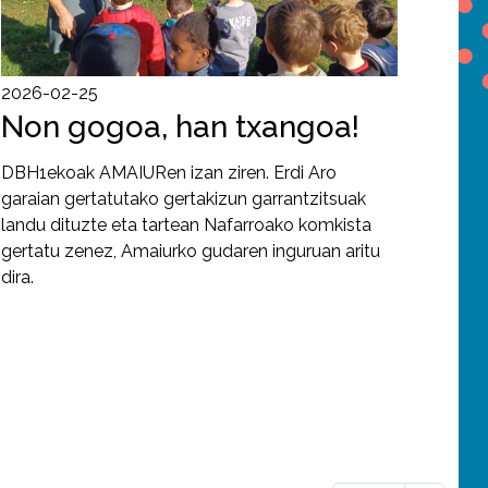
2026-02-25
Non gogoa, han txangoa!
DBH1ekoak AMAIURen izan ziren. Erdi Aro
garaian gertatutako gertakizun garrantzitsuak
landu dituzte eta tartean Nafarroako komkista
gertatu zenez, Amaiurko gudaren inguruan aritu
dira.