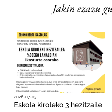
Jakin ezazu gu
2026-07-03
Eskola kiroleko 3 hezitzaile