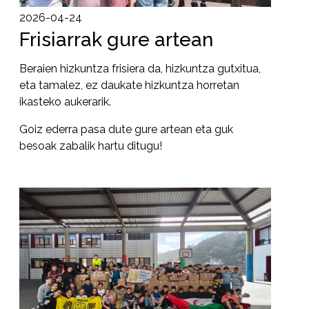
2026-04-24
Frisiarrak gure artean
Beraien hizkuntza frisiera da, hizkuntza gutxitua,
eta tamalez, ez daukate hizkuntza horretan
ikasteko aukerarik.
Goiz ederra pasa dute gure artean eta guk
besoak zabalik hartu ditugu!