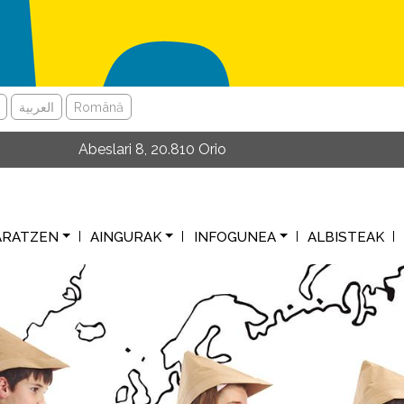
العربية
Română
Abeslari 8, 20.810 Orio
ARATZEN
AINGURAK
INFOGUNEA
ALBISTEAK