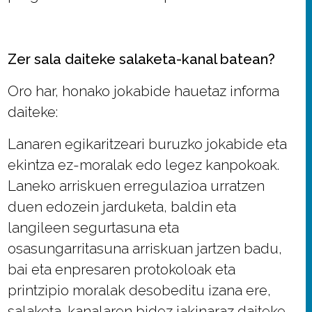
Zer sala daiteke salaketa-kanal batean?
Oro har, honako jokabide hauetaz informa
daiteke:
Lanaren egikaritzeari buruzko jokabide eta
ekintza ez-moralak edo legez kanpokoak.
Laneko arriskuen erregulazioa urratzen
duen edozein jarduketa, baldin eta
langileen segurtasuna eta
osasungarritasuna arriskuan jartzen badu,
bai eta enpresaren protokoloak eta
printzipio moralak desobeditu izana ere,
salaketa-kanalaren bidez jakinaraz daiteke.