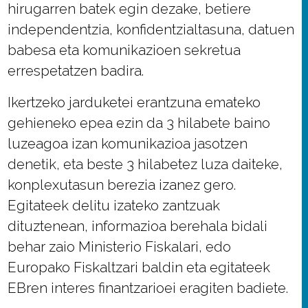
hirugarren batek egin dezake, betiere
independentzia, konfidentzialtasuna, datuen
babesa eta komunikazioen sekretua
errespetatzen badira.
Ikertzeko jarduketei erantzuna emateko
gehieneko epea ezin da 3 hilabete baino
luzeagoa izan komunikazioa jasotzen
denetik, eta beste 3 hilabetez luza daiteke,
konplexutasun berezia izanez gero.
Egitateek delitu izateko zantzuak
dituztenean, informazioa berehala bidali
behar zaio Ministerio Fiskalari, edo
Europako Fiskaltzari baldin eta egitateek
EBren interes finantzarioei eragiten badiete.