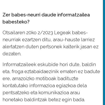
Zer babes-neurri daude informatzailea
babesteko?
Otsailaren 20ko 2/2023 Legeak babes-
neurriak ezartzen ditu, arau-hauste larriez
alertatzen duten pertsonek kalterik jasan ez
dezaten.
Informatzaileek eskubide hori dute, baldin
eta, froga eztabaidaezinik ematen ez badute
ere, arrazoizko motiboak badituzte
kontatutako informazioa egiazkoa dela
pentsatzeko eta komunikazioa arau
honetako baldintzak betez egin bada.