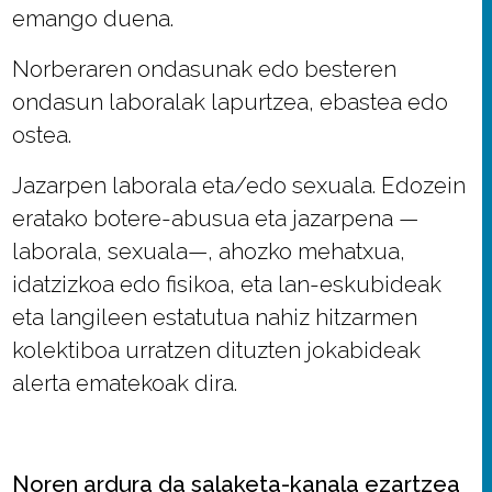
emango duena.
Norberaren ondasunak edo besteren
ondasun laboralak lapurtzea, ebastea edo
ostea.
Jazarpen laborala eta/edo sexuala. Edozein
eratako botere-abusua eta jazarpena —
laborala, sexuala—, ahozko mehatxua,
idatzizkoa edo fisikoa, eta lan-eskubideak
eta langileen estatutua nahiz hitzarmen
kolektiboa urratzen dituzten jokabideak
alerta ematekoak dira.
Noren ardura da salaketa-kanala ezartzea