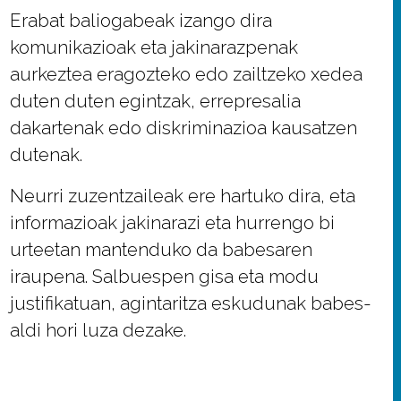
Erabat baliogabeak izango dira
komunikazioak eta jakinarazpenak
aurkeztea eragozteko edo zailtzeko xedea
duten duten egintzak, errepresalia
dakartenak edo diskriminazioa kausatzen
dutenak.
Neurri zuzentzaileak ere hartuko dira, eta
informazioak jakinarazi eta hurrengo bi
urteetan mantenduko da babesaren
iraupena. Salbuespen gisa eta modu
justifikatuan, agintaritza eskudunak babes-
aldi hori luza dezake.