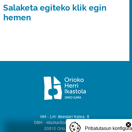
Salaketa egiteko klik egin
hemen
HH - LH: Abeslari Kalea, 8
DBH - Idazkaritza: Palota kalea 1
20810 Orio, Gipuzkoa
Pribatutasun konfigur