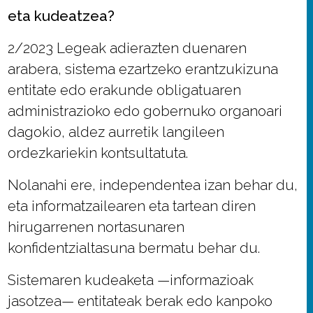
eta kudeatzea?
2/2023 Legeak adierazten duenaren
arabera, sistema ezartzeko erantzukizuna
entitate edo erakunde obligatuaren
administrazioko edo gobernuko organoari
dagokio, aldez aurretik langileen
ordezkariekin kontsultatuta.
Nolanahi ere, independentea izan behar du,
eta informatzailearen eta tartean diren
hirugarrenen nortasunaren
konfidentzialtasuna bermatu behar du.
Sistemaren kudeaketa —informazioak
jasotzea— entitateak berak edo kanpoko