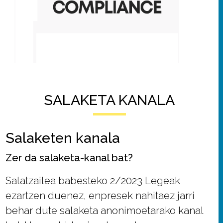
SALAKETA KANALA
Salaketen kanala
Zer da salaketa-kanal bat?
Salatzailea babesteko 2/2023 Legeak
ezartzen duenez, enpresek nahitaez jarri
behar dute salaketa anonimoetarako kanal