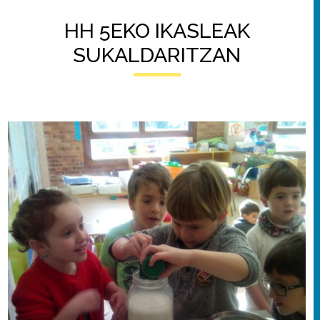
HH 5EKO IKASLEAK
SUKALDARITZAN