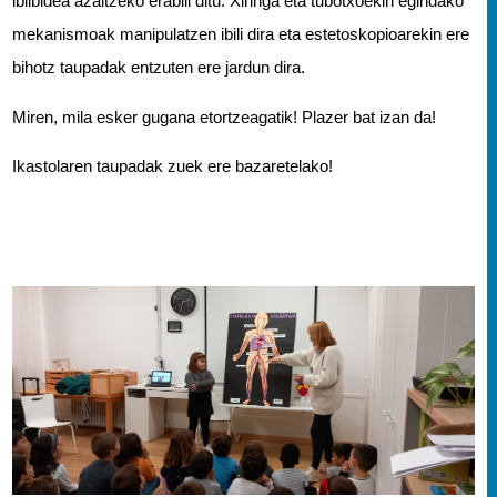
ibilbidea azaltzeko erabili ditu. Xiringa eta tubotxoekin egindako 
mekanismoak manipulatzen ibili dira eta estetoskopioarekin ere 
bihotz taupadak entzuten ere jardun dira. 
Miren, mila esker gugana etortzeagatik! Plazer bat izan da! 
Ikastolaren taupadak zuek ere bazaretelako!