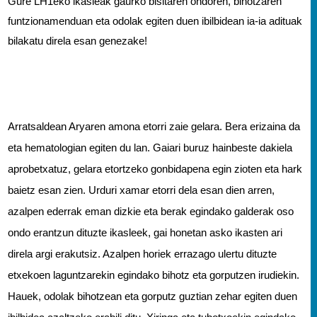
Gure LH1eko ikasleak gaurko bisitaren ondoren, bihotzaren 
funtzionamenduan eta odolak egiten duen ibilbidean ia-ia adituak 
bilakatu direla esan genezake!
Arratsaldean Aryaren amona etorri zaie gelara. Bera erizaina da 
eta hematologian egiten du lan. Gaiari buruz hainbeste dakiela 
aprobetxatuz, gelara etortzeko gonbidapena egin zioten eta hark 
baietz esan zien. Urduri xamar etorri dela esan dien arren,  
azalpen ederrak eman dizkie eta berak egindako galderak oso 
ondo erantzun dituzte ikasleek, gai honetan asko ikasten ari 
direla argi erakutsiz. Azalpen horiek errazago ulertu dituzte  
etxekoen laguntzarekin egindako bihotz eta gorputzen irudiekin. 
Hauek, odolak bihotzean eta gorputz guztian zehar egiten duen 