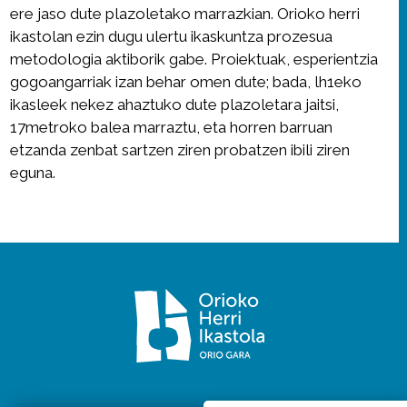
ere jaso dute plazoletako marrazkian. Orioko herri
ikastolan ezin dugu ulertu ikaskuntza prozesua
metodologia aktiborik gabe. Proiektuak, esperientzia
gogoangarriak izan behar omen dute; bada, lh1eko
ikasleek nekez ahaztuko dute plazoletara jaitsi,
17metroko balea marraztu, eta horren barruan
etzanda zenbat sartzen ziren probatzen ibili ziren
eguna.