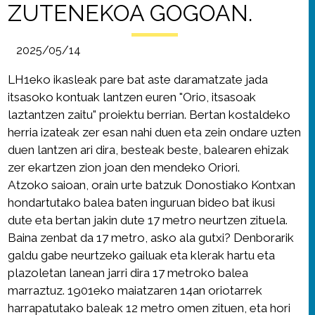
ZUTENEKOA GOGOAN.
2025/05/14
LH1eko ikasleak pare bat aste daramatzate jada
itsasoko kontuak lantzen euren "Orio, itsasoak
laztantzen zaitu" proiektu berrian. Bertan kostaldeko
herria izateak zer esan nahi duen eta zein ondare uzten
duen lantzen ari dira, besteak beste, balearen ehizak
zer ekartzen zion joan den mendeko Oriori.
Atzoko saioan, orain urte batzuk Donostiako Kontxan
hondartutako balea baten inguruan bideo bat ikusi
dute eta bertan jakin dute 17 metro neurtzen zituela.
Baina zenbat da 17 metro, asko ala gutxi? Denborarik
galdu gabe neurtzeko gailuak eta klerak hartu eta
plazoletan lanean jarri dira 17 metroko balea
marraztuz. 1901eko maiatzaren 14an oriotarrek
harrapatutako baleak 12 metro omen zituen, eta hori