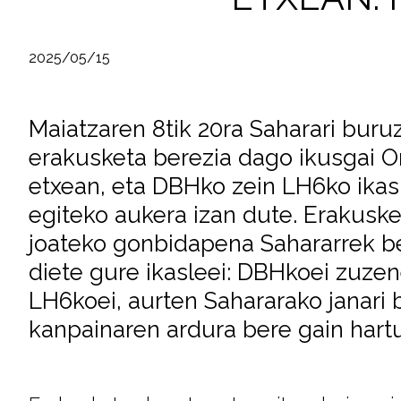
2025/05/15
Maiatzaren 8tik 20ra Saharari buru
erakusketa berezia dago ikusgai Or
etxean, eta DBHko zein LH6ko ikasl
egiteko aukera izan dute. Erakusk
joateko gonbidapena Sahararrek be
diete gure ikasleei: DBHkoei zuzen
LH6koei, aurten Sahararako janari b
kanpainaren ardura bere gain hartu