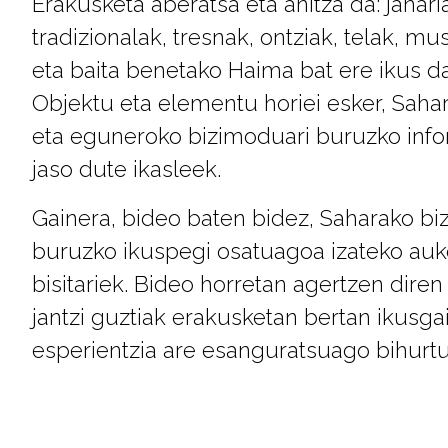
Erakusketa aberatsa eta anitza da: janaria
tradizionalak, tresnak, ontziak, telak, mu
eta baita benetako Haima bat ere ikus da
Objektu eta elementu horiei esker, Sahar
eta eguneroko bizimoduari buruzko info
jaso dute ikasleek.
Gainera, bideo baten bidez, Saharako biz
buruzko ikuspegi osatuagoa izateko auk
bisitariek. Bideo horretan agertzen diren
jantzi guztiak erakusketan bertan ikusga
esperientzia are esanguratsuago bihurt