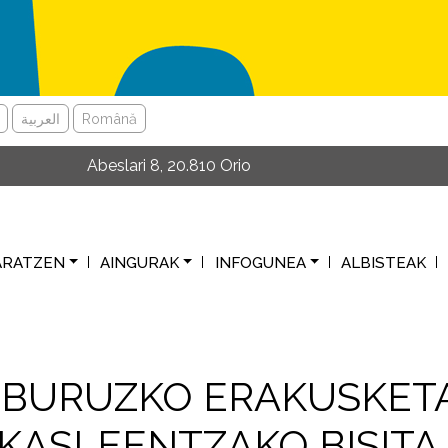
العربية
Română
Abeslari 8, 20.810 Orio
ARATZEN
AINGURAK
INFOGUNEA
ALBISTEAK
 BURUZKO ERAKUSKET
IKASLEENTZAKO BISITA