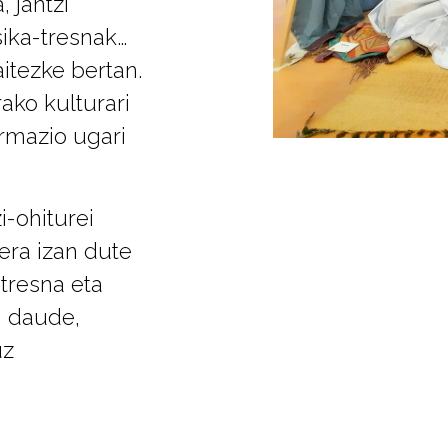
, jantzi
sika-tresnak…
itezke bertan.
ako kulturari
rmazio ugari
i-ohiturei
era izan dute
 tresna eta
i daude,
uz