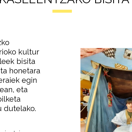
zko
ioko kultur
eek bisita
eta honetara
raiek egin
ean, eta
ilketa
 dutelako.