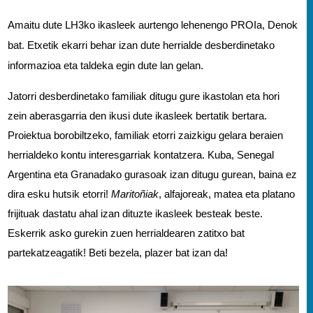
Amaitu dute LH3ko ikasleek aurtengo lehenengo PROIa, Denok 
bat. Etxetik ekarri behar izan dute herrialde desberdinetako 
informazioa eta taldeka egin dute lan gelan. 
Jatorri desberdinetako familiak ditugu gure ikastolan eta hori 
zein aberasgarria den ikusi dute ikasleek bertatik bertara. 
Proiektua borobiltzeko, familiak etorri zaizkigu gelara beraien 
herrialdeko kontu interesgarriak kontatzera. Kuba, Senegal 
Argentina eta Granadako gurasoak izan ditugu gurean, baina ez 
dira esku hutsik etorri! 
Maritoñiak
, alfajoreak, matea eta platano 
frijituak dastatu ahal izan dituzte ikasleek besteak beste. 
Eskerrik asko gurekin zuen herrialdearen zatitxo bat 
partekatzeagatik! Beti bezela, plazer bat izan da!