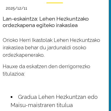
2025/12/11
Lan-eskaintza: Lehen Hezkuntzako
ordezkapena egiteko irakaslea
Orioko Herri Ikastolak Lehen Hezkuntzako
irakaslea behar du jardunaldi osoko
ordezkapenerako.
Hauxe da eskatzen den derrigorrezko
titulazioa:
Gradua Lehen Hezkuntzan edo
Maisu-maistraren titulua