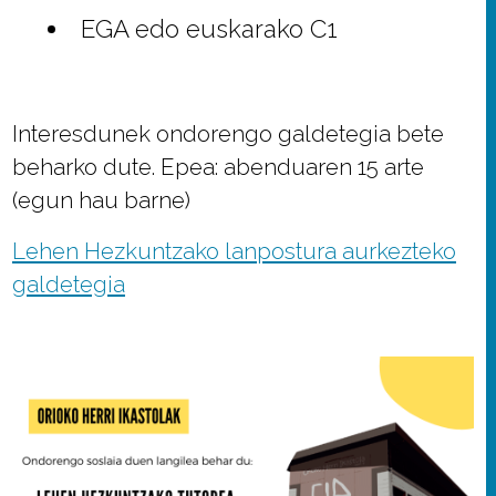
EGA edo euskarako C1
Interesdunek ondorengo galdetegia bete
beharko dute. Epea: abenduaren 15 arte
(egun hau barne)
Lehen Hezkuntzako lanpostura aurkezteko
galdetegia