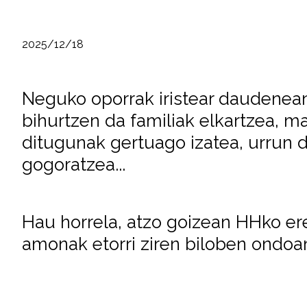
2025/12/18
Neguko oporrak iristear daudenea
bihurtzen da familiak elkartzea, ma
ditugunak gertuago izatea, urrun 
gogoratzea...
Hau horrela, atzo goizean HHko er
amonak etorri ziren biloben ondoa