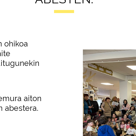
n ohikoa
ite
ditugunekin
emura aiton
n abestera.