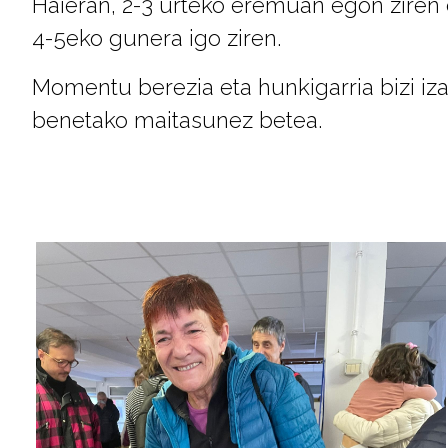
Haieran, 2-3 urteko eremuan egon ziren
4-5eko gunera igo ziren.
Momentu berezia eta hunkigarria bizi iza
benetako maitasunez betea.