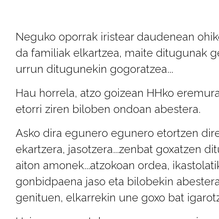
Neguko oporrak iristear daudenean ohik
da familiak elkartzea, maite ditugunak g
urrun ditugunekin gogoratzea...
Hau horrela, atzo goizean HHko eremur
etorri ziren biloben ondoan abestera.
Asko dira egunero egunero etortzen dir
ekartzera, jasotzera...zenbat goxatzen di
aiton amonek...atzokoan ordea, ikastolati
gonbidpaena jaso eta bilobekin abester
genituen, elkarrekin une goxo bat igarot