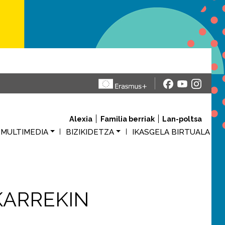
Alexia
Familia berriak
Lan-poltsa
M
MULTIMEDIA
BIZIKIDETZA
IKASGELA BIRTUALA
KARREKIN