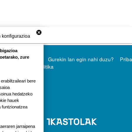
 konfigurazioa
abigazioa
ORRI-OINA
koetarako, zure
Kontaktatu
Gurekin lan egin nahi duzu?
Priba
a 1
Cookien politika
tola.eus
rabiltzaileari bere
 saioa
 soinua hedatzeko
okie hauek
 funtzionatzea
taeraren jarraipena