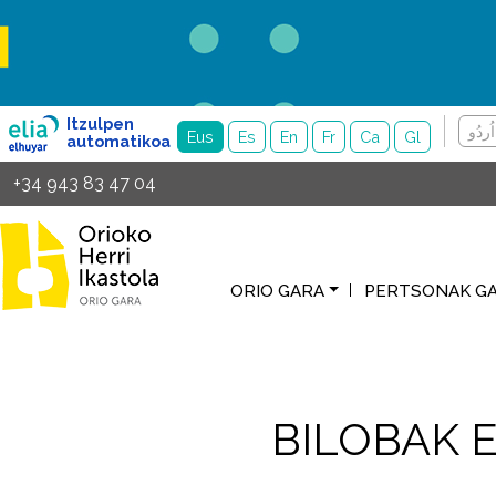
Skip to main content
Itzulpen
اُردُو
Eus
Es
En
Fr
Ca
Gl
automatikoa
+34 943 83 47 04
ORIO GARA
PERTSONAK G
BILOBAK 