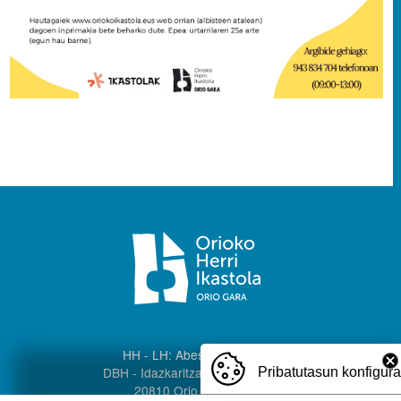
HH - LH: Abeslari Kalea, 8
DBH - Idazkaritza: Palota kalea 1
Pribatutasun konfigur
20810 Orio, Gipuzkoa