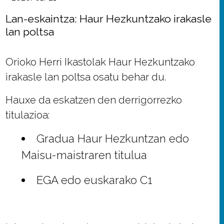
Lan-eskaintza: Haur Hezkuntzako irakasle
lan poltsa
Orioko Herri Ikastolak Haur Hezkuntzako
irakasle lan poltsa osatu behar du.
Hauxe da eskatzen den derrigorrezko
titulazioa:
Gradua Haur Hezkuntzan edo
Maisu-maistraren titulua
EGA edo euskarako C1