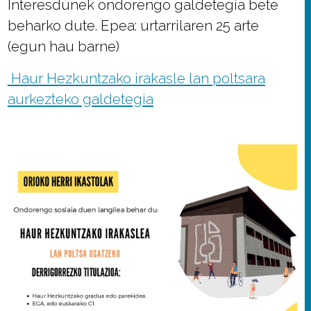
Interesdunek ondorengo galdetegia bete
beharko dute. Epea: urtarrilaren 25 arte
(egun hau barne)
Haur Hezkuntzako irakasle lan poltsara
aurkezteko galdetegia