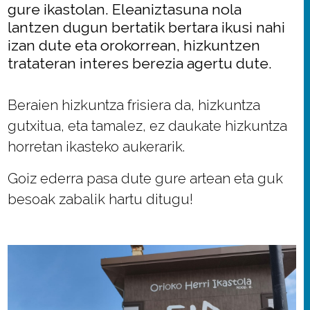
gure ikastolan. Eleaniztasuna nola
lantzen dugun bertatik bertara ikusi nahi
izan dute eta orokorrean, hizkuntzen
tratateran interes berezia agertu dute.
Beraien hizkuntza frisiera da, hizkuntza
gutxitua, eta tamalez, ez daukate hizkuntza
horretan ikasteko aukerarik.
Goiz ederra pasa dute gure artean eta guk
besoak zabalik hartu ditugu!