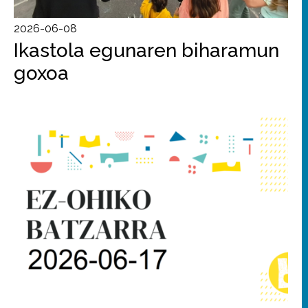
2026-06-08
Ikastola egunaren biharamun
goxoa