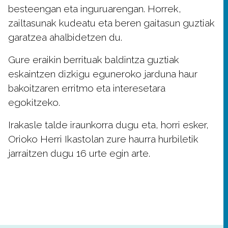
besteengan eta inguruarengan. Horrek,
zailtasunak kudeatu eta beren gaitasun guztiak
garatzea ahalbidetzen du.
Gure eraikin berrituak baldintza guztiak
eskaintzen dizkigu eguneroko jarduna haur
bakoitzaren erritmo eta interesetara
egokitzeko.
Irakasle talde iraunkorra dugu eta, horri esker,
Orioko Herri Ikastolan zure haurra hurbiletik
jarraitzen dugu 16 urte egin arte.