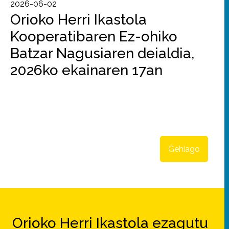
2026-06-02
Orioko Herri Ikastola
Kooperatibaren Ez-ohiko
Batzar Nagusiaren deialdia,
2026ko ekainaren 17an
Gehiago
Orioko Herri Ikastola ezagutu