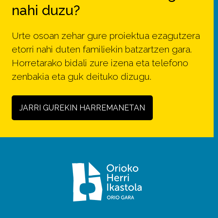
nahi duzu?
Urte osoan zehar gure proiektua ezagutzera
etorri nahi duten familiekin batzartzen gara.
Horretarako bidali zure izena eta telefono
zenbakia eta guk deituko dizugu.
JARRI GUREKIN HARREMANETAN