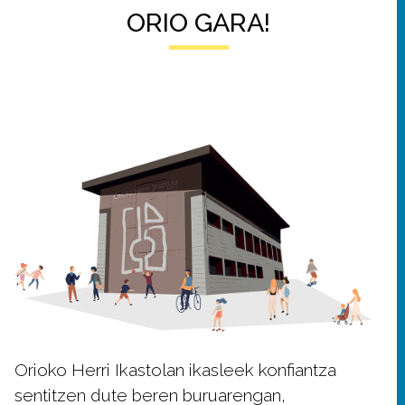
ORIO GARA!
Orioko Herri Ikastolan ikasleek konfiantza
sentitzen dute beren buruarengan,