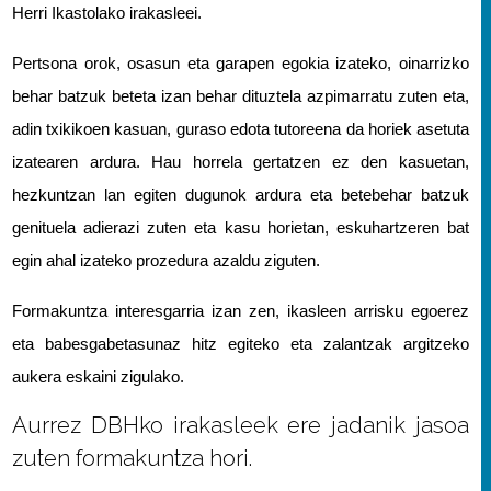
Herri Ikastolako irakasleei. 
Pertsona orok, osasun eta garapen egokia izateko, oinarrizko 
behar batzuk beteta izan behar dituztela azpimarratu zuten eta, 
adin txikikoen kasuan, guraso edota tutoreena da horiek asetuta 
izatearen ardura. Hau horrela gertatzen ez den kasuetan, 
hezkuntzan lan egiten dugunok ardura eta betebehar batzuk 
genituela adierazi zuten eta kasu horietan, eskuhartzeren bat 
egin ahal izateko prozedura azaldu ziguten.
Formakuntza interesgarria izan zen, ikasleen arrisku egoerez 
eta babesgabetasunaz hitz egiteko eta zalantzak argitzeko 
aukera eskaini zigulako. 
Aurrez DBHko irakasleek ere jadanik jasoa
zuten formakuntza hori.