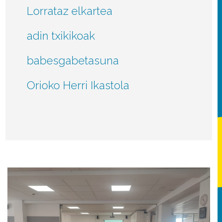
Lorrataz elkartea
adin txikikoak
babesgabetasuna
Orioko Herri Ikastola