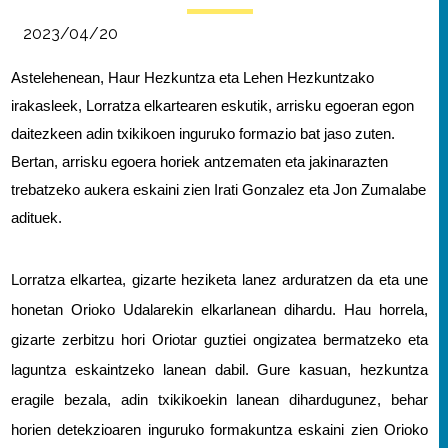
2023/04/20
Astelehenean, Haur Hezkuntza eta Lehen Hezkuntzako 
irakasleek, Lorratza elkartearen eskutik, arrisku egoeran egon 
daitezkeen adin txikikoen inguruko formazio bat jaso zuten. 
Bertan, arrisku egoera horiek antzematen eta jakinarazten 
trebatzeko aukera eskaini zien Irati Gonzalez eta Jon Zumalabe 
adituek.
Lorratza elkartea, gizarte heziketa lanez arduratzen da eta une 
honetan Orioko Udalarekin elkarlanean dihardu. Hau horrela, 
gizarte zerbitzu hori Oriotar guztiei ongizatea bermatzeko eta 
laguntza eskaintzeko lanean dabil. Gure kasuan, hezkuntza 
eragile bezala, adin txikikoekin lanean dihardugunez, behar 
horien detekzioaren inguruko formakuntza eskaini zien Orioko 