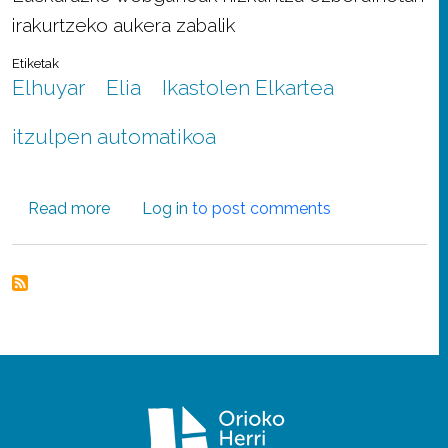
irakurtzeko aukera zabalik
Etiketak
Elhuyar
Elia
Ikastolen Elkartea
itzulpen automatikoa
about Elhuyarrek eta Ikastolen Elkarteko IKT 
Read more
Log in
to post comments