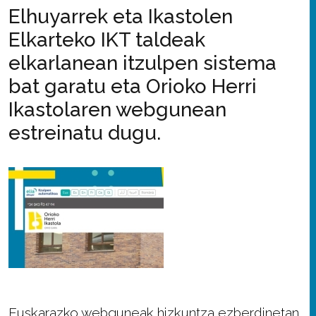
Elhuyarrek eta Ikastolen
Elkarteko IKT taldeak
elkarlanean itzulpen sistema
bat garatu eta Orioko Herri
Ikastolaren webgunean
estreinatu dugu.
Euskarazko webguneak hizkuntza ezberdinetan