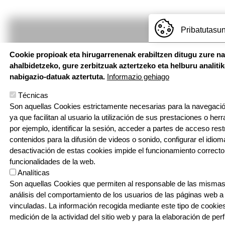
Pribatutasun
Cookie propioak eta hirugarrenenak erabiltzen ditugu zure n
ahalbidetzeko, gure zerbitzuak aztertzeko eta helburu analiti
nabigazio-datuak aztertuta.
Informazio gehiago
HH - LH: Abeslari Kalea, 8
DBH - Idazkaritza: Palota kale
Técnicas
20810 Orio, Gipuzkoa
Son aquellas Cookies estrictamente necesarias para la navegación
T: 943 83 47 04 | E: orio@ikas
ya que facilitan al usuario la utilización de sus prestaciones o he
por ejemplo, identificar la sesión, acceder a partes de acceso res
contenidos para la difusión de videos o sonido, configurar el idioma
desactivación de estas cookies impide el funcionamiento correcto
funcionalidades de la web.
Analíticas
Son aquellas Cookies que permiten al responsable de las mismas,
análisis del comportamiento de los usuarios de las páginas web a
vinculadas. La información recogida mediante este tipo de cookies 
medición de la actividad del sitio web y para la elaboración de per