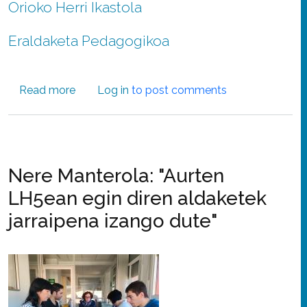
Orioko Herri Ikastola
Eraldaketa Pedagogikoa
about "Erlajazioak eta arnasketak on egin dit n
Read more
Log in
to post comments
Nere Manterola: "Aurten
LH5ean egin diren aldaketek
jarraipena izango dute"