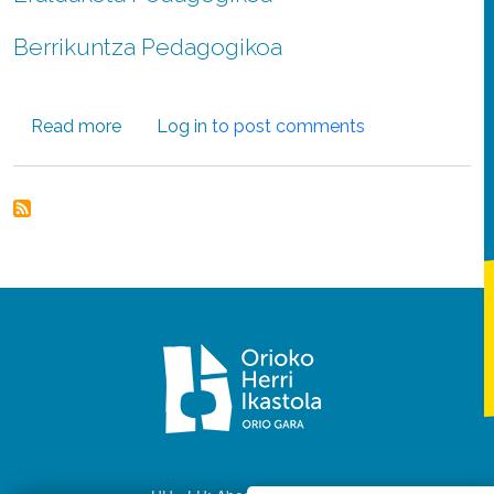
Berrikuntza Pedagogikoa
about Nere Manterola: "Aurten LH5ean egin dir
Read more
Log in
to post comments