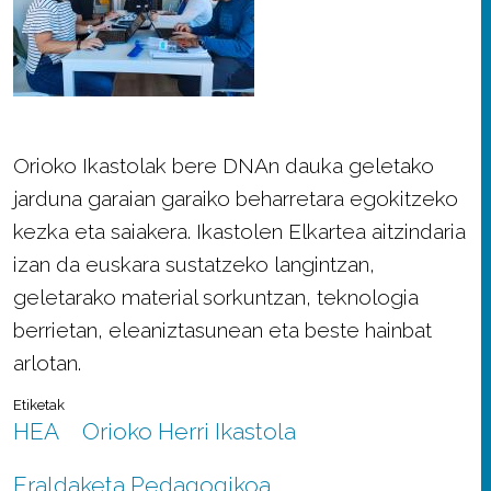
Orioko Ikastolak bere DNAn dauka geletako
jarduna garaian garaiko beharretara egokitzeko
kezka eta saiakera. Ikastolen Elkartea aitzindaria
izan da euskara sustatzeko langintzan,
geletarako material sorkuntzan, teknologia
berrietan, eleaniztasunean eta beste hainbat
arlotan.
Etiketak
HEA
Orioko Herri Ikastola
Eraldaketa Pedagogikoa