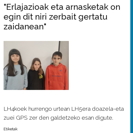
"Erlajazioak eta arnasketak on
egin dit niri zerbait gertatu
zaidanean"
LH4koek hurrengo urtean LH5era doazela-eta
zuei GPS zer den galdetzeko esan digute.
Etiketak