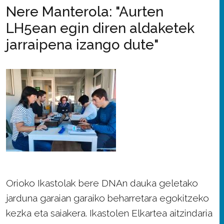
Nere Manterola: "Aurten
LH5ean egin diren aldaketek
jarraipena izango dute"
Orioko Ikastolak bere DNAn dauka geletako
jarduna garaian garaiko beharretara egokitzeko
kezka eta saiakera. Ikastolen Elkartea aitzindaria