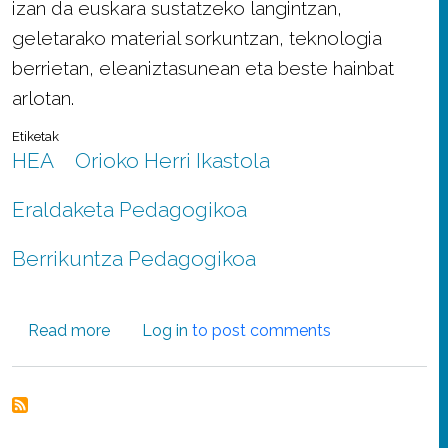
izan da euskara sustatzeko langintzan,
geletarako material sorkuntzan, teknologia
berrietan, eleaniztasunean eta beste hainbat
arlotan.
Etiketak
HEA
Orioko Herri Ikastola
Eraldaketa Pedagogikoa
Berrikuntza Pedagogikoa
about Nere Manterola: "Aurten LH5ean egin dir
Read more
Log in
to post comments