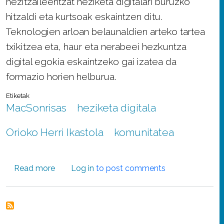
hezitzaileentzat heziketa digitalari buruzko
hitzaldi eta kurtsoak eskaintzen ditu.
Teknologien arloan belaunaldien arteko tartea
txikitzea eta, haur eta nerabeei hezkuntza
digital egokia eskaintzeko gai izatea da
formazio horien helburua.
Etiketak
MacSonrisas
heziketa digitala
Orioko Herri Ikastola
komunitatea
about Komunitate osoa heziketa digitalen erab
Read more
Log in
to post comments