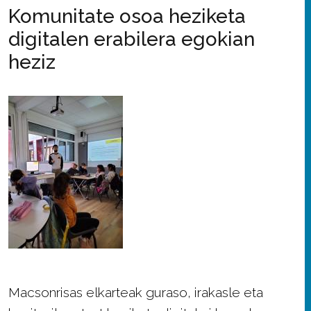
Komunitate osoa heziketa
digitalen erabilera egokian
heziz
Macsonrisas elkarteak guraso, irakasle eta