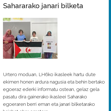
Sahararako janari bilketa
Urtero moduan, LH6ko ikasleek hartu dute
ekimen honen ardura nagusia eta behin bertako
egoeraz ederki informatu ostean, gelaz gela
pasatu dira gainerako ikasleei Saharako
egoeraren berri eman eta janari bilketarako