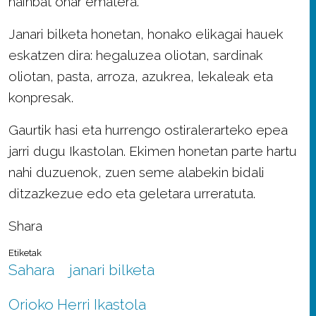
hainbat ohar ematera.
Janari bilketa honetan, honako elikagai hauek
eskatzen dira: hegaluzea oliotan, sardinak
oliotan, pasta, arroza, azukrea, lekaleak eta
konpresak.
Gaurtik hasi eta hurrengo ostiralerarteko epea
jarri dugu Ikastolan. Ekimen honetan parte hartu
nahi duzuenok, zuen seme alabekin bidali
ditzazkezue edo eta geletara urreratuta.
Shara
Etiketak
Sahara
janari bilketa
Orioko Herri Ikastola