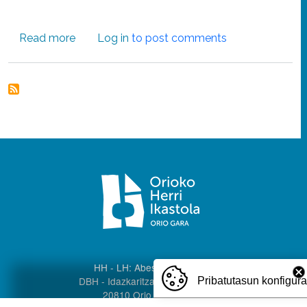
about Sahararako janari bilketa
Read more
Log in
to post comments
HH - LH: Abeslari Kalea, 8
DBH - Idazkaritza: Palota kalea 1
Pribatutasun konfigur
20810 Orio, Gipuzkoa