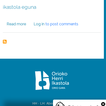
ikastola eguna
about Hunkigarria eta ederra izan zen pasa d
Read more
Log in
to post comments
HH - LH: Abeslari Kalea, 8