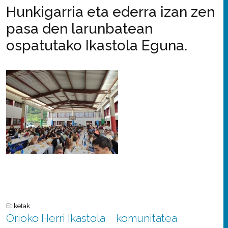
Hunkigarria eta ederra izan zen
pasa den larunbatean
ospatutako Ikastola Eguna.
Etiketak
Orioko Herri Ikastola
komunitatea