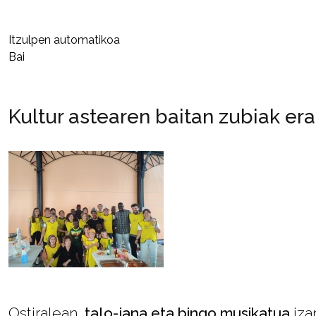
Itzulpen automatikoa
Bai
Kultur astearen baitan zubiak era
Ostiralean,
talo-jana eta bingo musikatua
iza