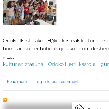
Orioko Ikastolako LH3ko ikasleak kultura des
horretarako zer hoberik gelako jatorri desbe
Etiketak
kultur aniztasuna
Orioko Herri Ikastola
gur
about Denok bat!
Read more
Log in
to post comments