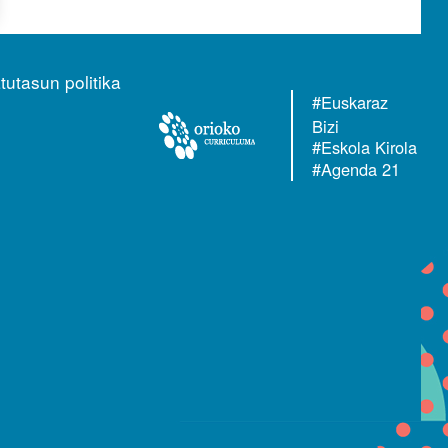
tutasun politika
#Euskaraz
Bizi
#Eskola Kirola
#Agenda 21