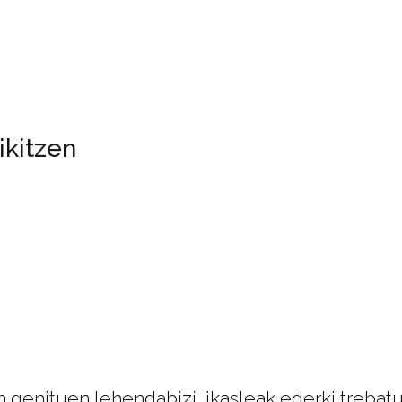
ikitzen
n genituen lehendabizi, ikasleak ederki trebat