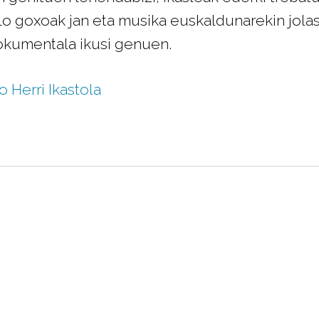
 goxoak jan eta musika euskaldunarekin jolasea
okumentala ikusi genuen.
o Herri Ikastola