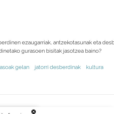
berdinen ezaugarriak, antzekotasunak eta desbe
rdinetako gurasoen bisitak jasotzea baino?
asoak gelan
jatorri desberdinak
kultura