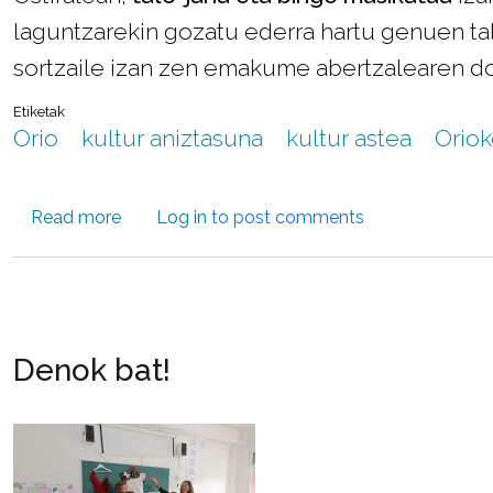
laguntzarekin gozatu ederra hartu genuen talo
sortzaile izan zen emakume abertzalearen d
Etiketak
Orio
kultur aniztasuna
kultur astea
Oriok
about Kultur astearen baitan zubiak eraikitzen
Read more
Log in
to post comments
Denok bat!