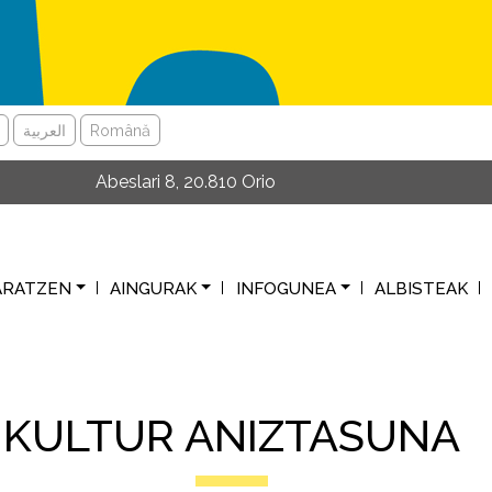
العربية
Română
Abeslari 8, 20.810 Orio
ARATZEN
AINGURAK
INFOGUNEA
ALBISTEAK
KULTUR ANIZTASUNA